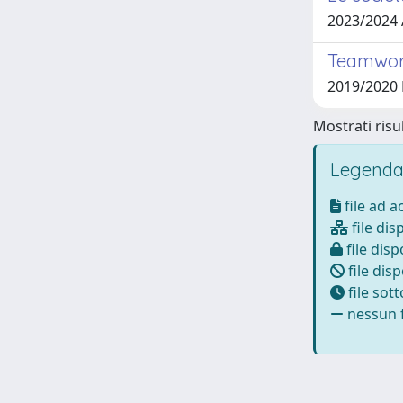
2023/2024
Teamwork
2019/2020
Mostrati risul
Legenda
file ad 
file dis
file disp
file disp
file sot
nessun f