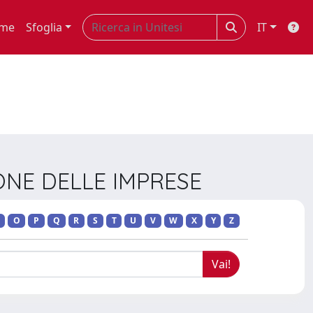
me
Sfoglia
IT
ONE DELLE IMPRESE
O
P
Q
R
S
T
U
V
W
X
Y
Z