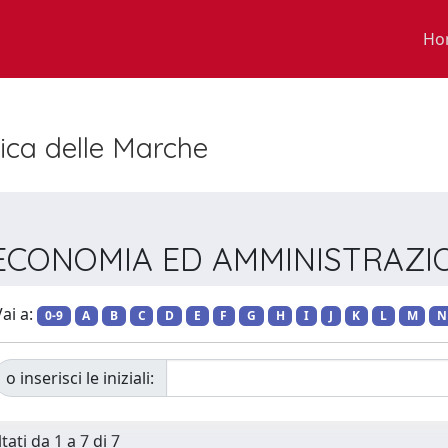
Ho
nica delle Marche
o ECONOMIA ED AMMINISTRAZI
ai a:
0-9
A
B
C
D
E
F
G
H
I
J
K
L
M
N
o inserisci le iniziali:
tati da 1 a 7 di 7