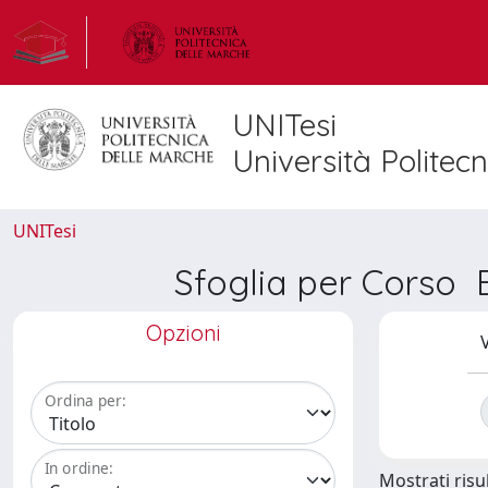
UNITesi
Università Politec
UNITesi
Sfoglia per Cors
Opzioni
V
Ordina per:
In ordine:
Mostrati risul