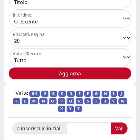
In ordine:
Risultati/Pagina
Autori/Record:
Vai a:
0-9
A
B
C
D
E
F
G
H
I
J
K
L
M
N
O
P
Q
R
S
T
U
V
W
X
Y
Z
o inserisci le iniziali: