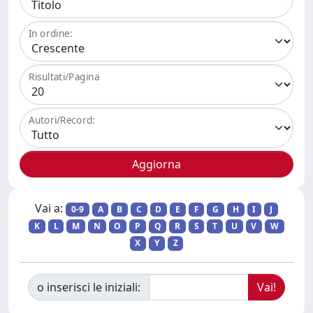
In ordine:
Risultati/Pagina
Autori/Record:
Vai a:
0-9
A
B
C
D
E
F
G
H
I
J
K
L
M
N
O
P
Q
R
S
T
U
V
W
X
Y
Z
o inserisci le iniziali: