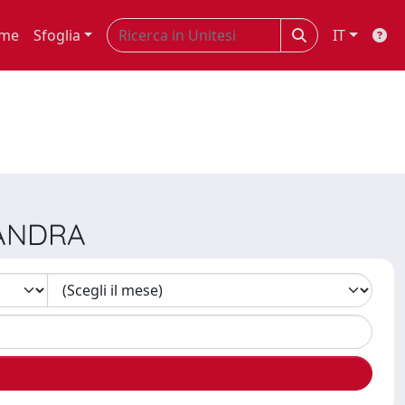
me
Sfoglia
IT
SANDRA