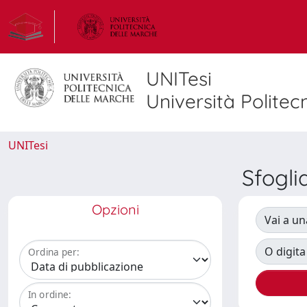
UNITesi
Università Politec
UNITesi
Sfogl
Opzioni
Vai a un
O digita
Ordina per:
In ordine: