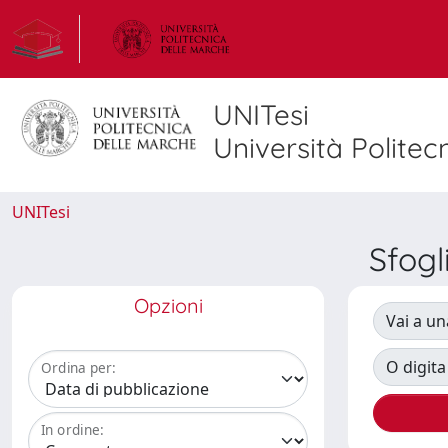
UNITesi
Università Politec
UNITesi
Sfog
Opzioni
Vai a un
O digita
Ordina per:
In ordine: