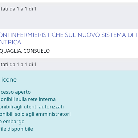
tati da 1 a 1 di 1
ONI INFERMIERISTICHE SUL NUOVO SISTEMA DI 
NTRICA
 QUAGLIA, CONSUELO
tati da 1 a 1 di 1
 icone
accesso aperto
ponibili sulla rete interna
onibili agli utenti autorizzati
onibili solo agli amministratori
to embargo
ile disponibile