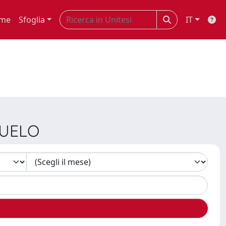
me
Sfoglia
IT
SUELO