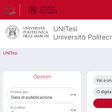
UNITesi
Università Politec
UNITesi
Opzioni
Vai a un
O digita
Ordina per:
In ordine: