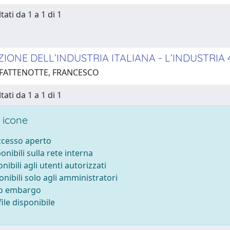
tati da 1 a 1 di 1
IONE DELL’INDUSTRIA ITALIANA - L’INDUSTRIA 
 FATTENOTTE, FRANCESCO
tati da 1 a 1 di 1
 icone
accesso aperto
ponibili sulla rete interna
onibili agli utenti autorizzati
onibili solo agli amministratori
to embargo
ile disponibile