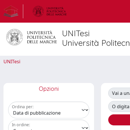
UNITesi
Università Politec
UNITesi
Opzioni
Vai a un
O digita
Ordina per:
In ordine: