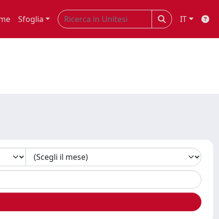
me
Sfoglia
IT