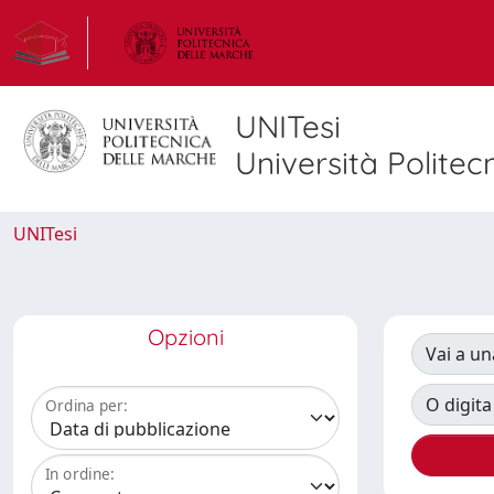
UNITesi
Università Politec
UNITesi
Opzioni
Vai a un
O digita
Ordina per:
In ordine: