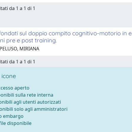
tati da 1 a 1 di 1
fondati sul doppio compito cognitivo-motorio in esiti
ni pre e post training.
 PELUSO, MIRIANA
tati da 1 a 1 di 1
 icone
accesso aperto
ponibili sulla rete interna
onibili agli utenti autorizzati
onibili solo agli amministratori
to embargo
ile disponibile