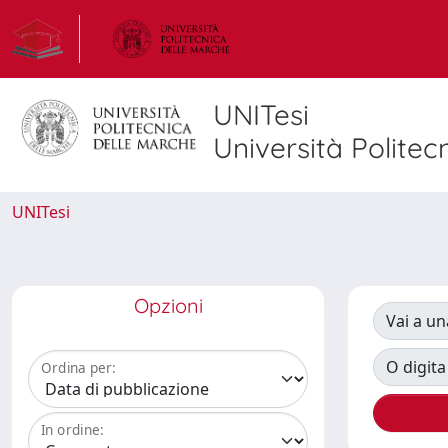
UNITesi
Università Politec
UNITesi
Opzioni
Vai a un
O digita
Ordina per:
In ordine: