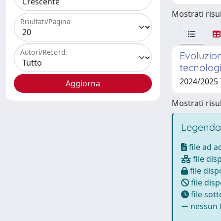
Mostrati risul
Risultati/Pagina
Autori/Record:
Evoluzion
tecnologie
2024/2025
Mostrati risul
Legenda
file ad 
file dis
file disp
file disp
file sot
nessun f