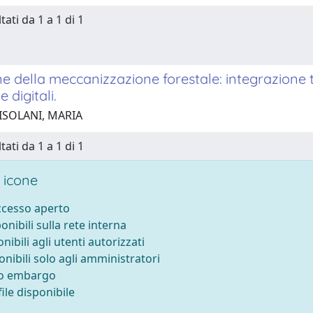
tati da 1 a 1 di 1
e della meccanizzazione forestale: integrazione t
 digitali.
 ISOLANI, MARIA
tati da 1 a 1 di 1
 icone
accesso aperto
ponibili sulla rete interna
onibili agli utenti autorizzati
onibili solo agli amministratori
to embargo
ile disponibile