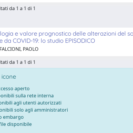
tati da 1 a 1 di 1
ogia e valore prognostico delle alterazioni del s
e da COVID-19: lo studio EPISODICO
 FALCIONI, PAOLO
tati da 1 a 1 di 1
 icone
accesso aperto
ponibili sulla rete interna
onibili agli utenti autorizzati
onibili solo agli amministratori
to embargo
ile disponibile