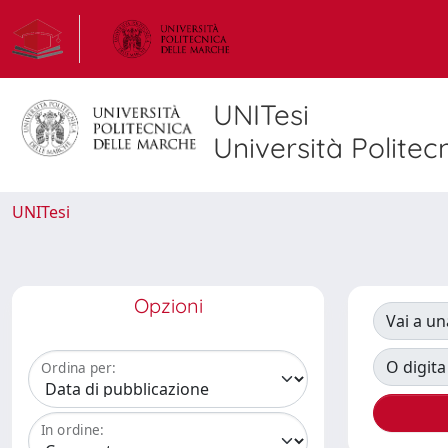
UNITesi
Università Politec
UNITesi
Opzioni
Vai a un
O digita
Ordina per:
In ordine: