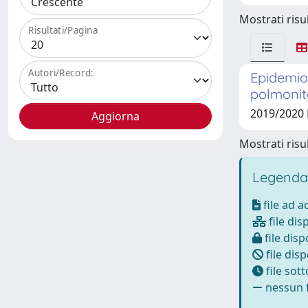
Mostrati risul
Risultati/Pagina
Autori/Record:
Epidemiol
polmonit
2019/2020
Mostrati risul
Legenda
file ad 
file dis
file disp
file disp
file sot
nessun f