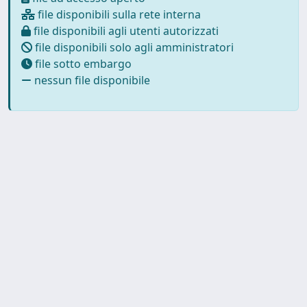
file disponibili sulla rete interna
file disponibili agli utenti autorizzati
file disponibili solo agli amministratori
file sotto embargo
nessun file disponibile
Powered by UNITESI
-
about
UNITESI
-
Utilizzo dei cookie
-
Copyright © 2026
Privacy
-
Area riservata