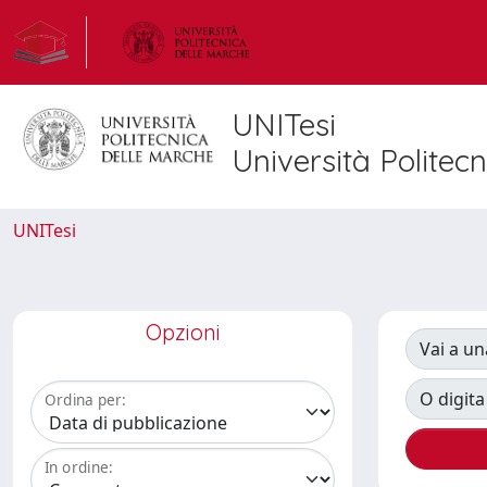
UNITesi
Università Politec
UNITesi
Opzioni
Vai a un
O digita
Ordina per:
In ordine: