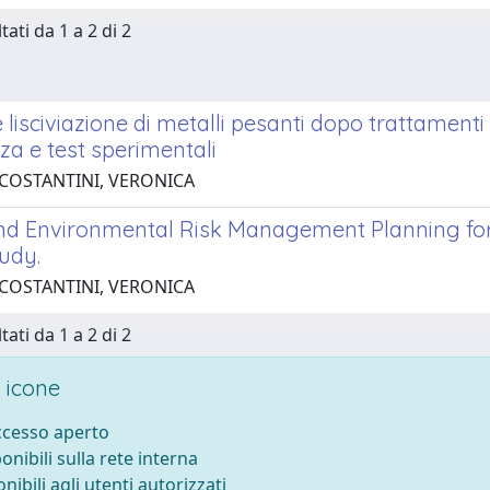
tati da 1 a 2 di 2
e lisciviazione di metalli pesanti dopo trattament
nza e test sperimentali
 COSTANTINI, VERONICA
nd Environmental Risk Management Planning for 
udy.
 COSTANTINI, VERONICA
tati da 1 a 2 di 2
 icone
accesso aperto
ponibili sulla rete interna
onibili agli utenti autorizzati