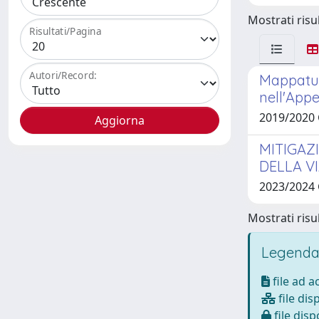
Mostrati risul
Risultati/Pagina
Autori/Record:
Mappatur
nell'App
2019/2020
MITIGAZ
DELLA V
2023/2024
Mostrati risul
Legenda
file ad 
file dis
file disp