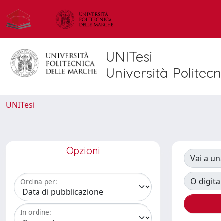
UNITesi
Università Politec
UNITesi
Opzioni
Vai a un
O digita
Ordina per:
In ordine: