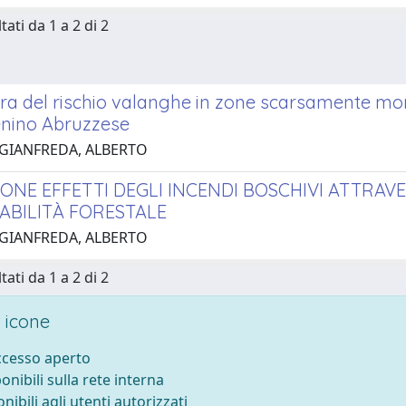
tati da 1 a 2 di 2
a del rischio valanghe in zone scarsamente monit
enino Abruzzese
 GIANFREDA, ALBERTO
IONE EFFETTI DEGLI INCENDI BOSCHIVI ATTRAV
IABILITÀ FORESTALE
 GIANFREDA, ALBERTO
tati da 1 a 2 di 2
 icone
accesso aperto
ponibili sulla rete interna
onibili agli utenti autorizzati