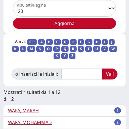
Risultati/Pagina
Vai a:
0-9
A
B
C
D
E
F
G
H
I
J
K
L
M
N
O
P
Q
R
S
T
U
V
W
X
Y
Z
o inserisci le iniziali:
Mostrati risultati da 1 a 12
di 12
WAFA, MARAH
1
WAFA, MOHAMMAD
2