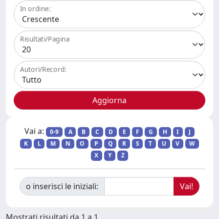
In ordine:
Risultati/Pagina
Autori/Record:
Vai a:
0-9
A
B
C
D
E
F
G
H
I
J
K
L
M
N
O
P
Q
R
S
T
U
V
W
X
Y
Z
o inserisci le iniziali:
Mostrati risultati da 1 a 1