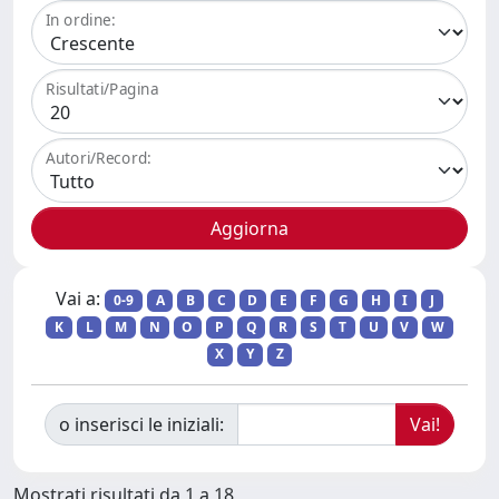
In ordine:
Risultati/Pagina
Autori/Record:
Vai a:
0-9
A
B
C
D
E
F
G
H
I
J
K
L
M
N
O
P
Q
R
S
T
U
V
W
X
Y
Z
o inserisci le iniziali:
Mostrati risultati da 1 a 18