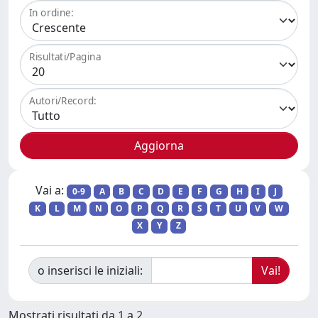
In ordine:
Risultati/Pagina
Autori/Record:
Vai a:
0-9
A
B
C
D
E
F
G
H
I
J
K
L
M
N
O
P
Q
R
S
T
U
V
W
X
Y
Z
o inserisci le iniziali:
Mostrati risultati da 1 a 2