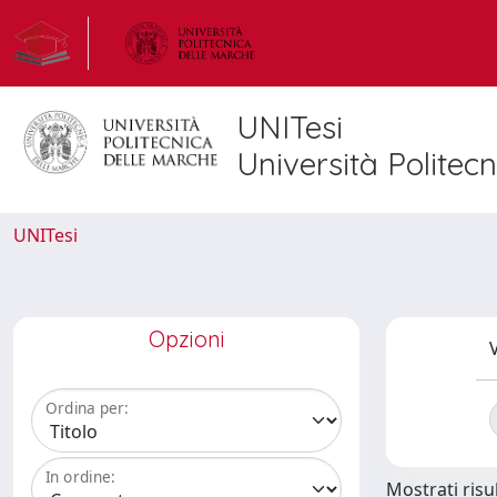
UNITesi
Università Politec
UNITesi
Opzioni
V
Ordina per:
In ordine:
Mostrati risul