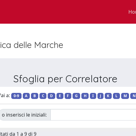
Ho
nica delle Marche
Sfoglia per Correlatore
ai a:
0-9
A
B
C
D
E
F
G
H
I
J
K
L
M
N
o inserisci le iniziali:
tati da 1 a 9 di 9