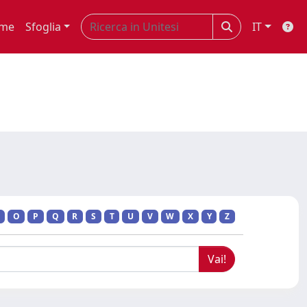
me
Sfoglia
IT
O
P
Q
R
S
T
U
V
W
X
Y
Z