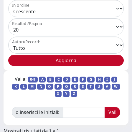
In ordine:
Risultati/Pagina
Autori/Record:
Vai a:
0-9
A
B
C
D
E
F
G
H
I
J
K
L
M
N
O
P
Q
R
S
T
U
V
W
X
Y
Z
o inserisci le iniziali:
Mostrati risultati da 1 a 1