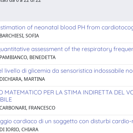
tati da 6 a 22 di 22
 estimation of neonatal blood PH from cardiotoco
BARCHIESI, SOFIA
quantitative assessment of the respiratory freque
 PAMBIANCO, BENEDETTA
l livello di glicemia da sensoristica indossabile n
 DICHIARA, MARTINA
 MATEMATICO PER LA STIMA INDIRETTA DEL V
BILE
 CARBONARI, FRANCESCO
gio cardiaco di un soggetto con disturbi cardio-
DI IORIO, CHIARA