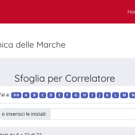
Ho
nica delle Marche
Sfoglia per Correlatore
ai a:
0-9
A
B
C
D
E
F
G
H
I
J
K
L
M
N
o inserisci le iniziali: