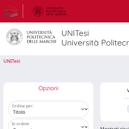
UNITesi
Università Politec
UNITesi
Opzioni
V
Ordina per:
In ordine: