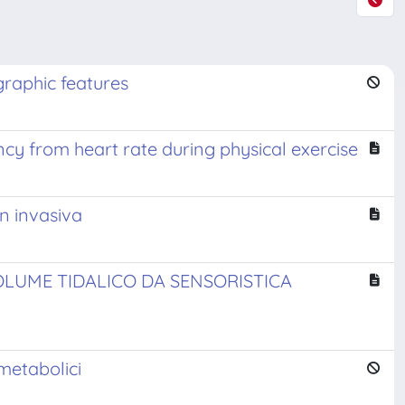
graphic features
ncy from heart rate during physical exercise
on invasiva
OLUME TIDALICO DA SENSORISTICA
metabolici