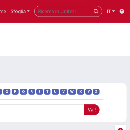
me
Sfoglia
IT
O
P
Q
R
S
T
U
V
W
X
Y
Z