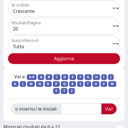
In ordine:
Risultati/Pagina
Autori/Record:
Vai a:
0-9
A
B
C
D
E
F
G
H
I
J
K
L
M
N
O
P
Q
R
S
T
U
V
W
X
Y
Z
o inserisci le iniziali:
Mostrati risultati da 6 a 22