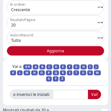
In ordine:
Risultati/Pagina
Autori/Record:
Vai a:
0-9
A
B
C
D
E
F
G
H
I
J
K
L
M
N
O
P
Q
R
S
T
U
V
W
X
Y
Z
o inserisci le iniziali:
Mostrati risultati da 20 a