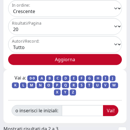
In ordine:
Risultati/Pagina
Autori/Record:
Vai a:
0-9
A
B
C
D
E
F
G
H
I
J
K
L
M
N
O
P
Q
R
S
T
U
V
W
X
Y
Z
o inserisci le iniziali:
Mostrati risultati da 2 a 3