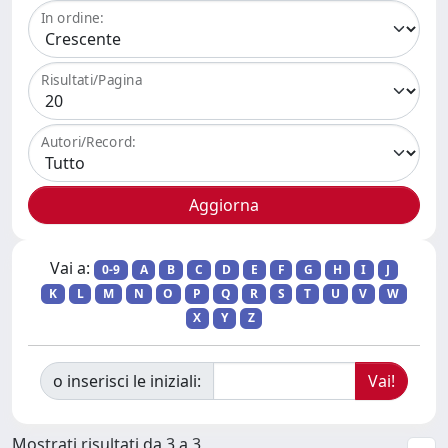
In ordine:
Risultati/Pagina
Autori/Record:
Vai a:
0-9
A
B
C
D
E
F
G
H
I
J
K
L
M
N
O
P
Q
R
S
T
U
V
W
X
Y
Z
o inserisci le iniziali:
Mostrati risultati da 3 a 3