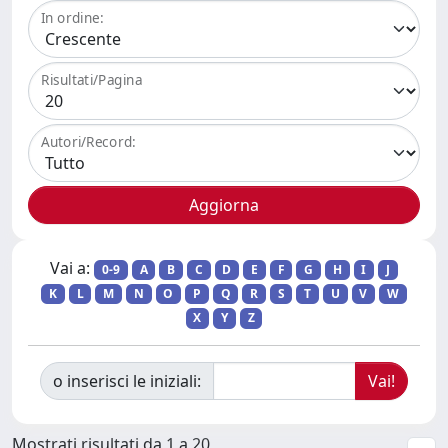
In ordine:
Risultati/Pagina
Autori/Record:
Vai a:
0-9
A
B
C
D
E
F
G
H
I
J
K
L
M
N
O
P
Q
R
S
T
U
V
W
X
Y
Z
o inserisci le iniziali:
Mostrati risultati da 1 a 20