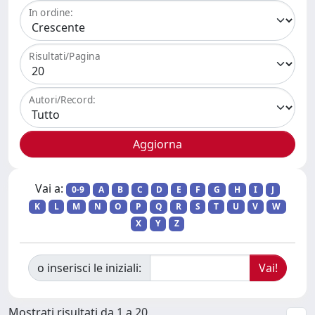
In ordine:
Risultati/Pagina
Autori/Record:
Vai a:
0-9
A
B
C
D
E
F
G
H
I
J
K
L
M
N
O
P
Q
R
S
T
U
V
W
X
Y
Z
o inserisci le iniziali:
Mostrati risultati da 1 a 20