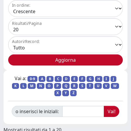
In ordine:
Risultati/Pagina
Autori/Record:
Vai a:
0-9
A
B
C
D
E
F
G
H
I
J
K
L
M
N
O
P
Q
R
S
T
U
V
W
X
Y
Z
o inserisci le iniziali:
Mostrati risultati da 1 a 20