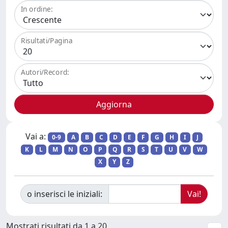
In ordine:
Risultati/Pagina
Autori/Record:
Vai a:
0-9
A
B
C
D
E
F
G
H
I
J
K
L
M
N
O
P
Q
R
S
T
U
V
W
X
Y
Z
o inserisci le iniziali:
Mostrati risultati da 1 a 20