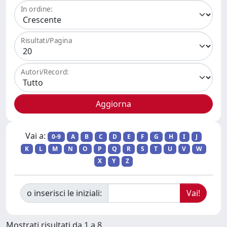
In ordine:
Risultati/Pagina
Autori/Record:
Vai a:
0-9
A
B
C
D
E
F
G
H
I
J
K
L
M
N
O
P
Q
R
S
T
U
V
W
X
Y
Z
o inserisci le iniziali:
Mostrati risultati da 1 a 8