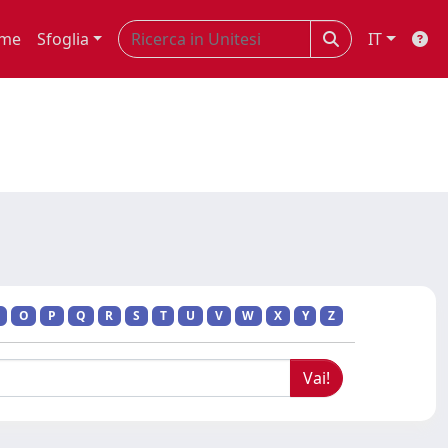
me
Sfoglia
IT
O
P
Q
R
S
T
U
V
W
X
Y
Z