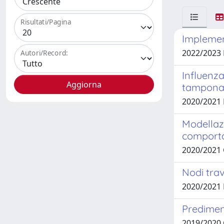
Risultati/Pagina
Implement
2022/2023
Autori/Record:
Influenz
tamponatu
2020/2021
Modellazi
comport
2020/2021
Nodi trav
2020/2021
Predimen
2019/2020 