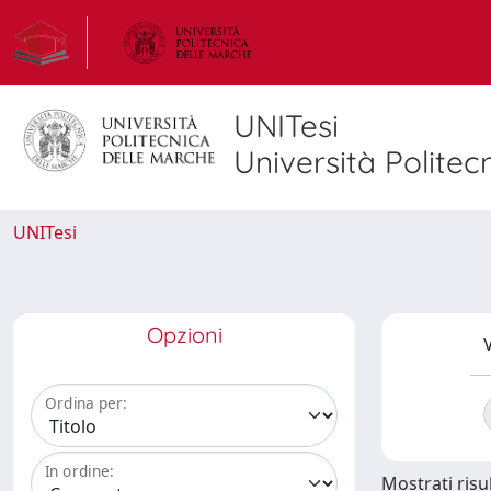
UNITesi
Università Politec
UNITesi
Opzioni
V
Ordina per:
In ordine:
Mostrati risul