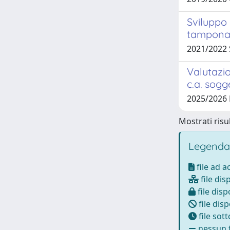
Sviluppo 
tampona
2021/2022
Valutazio
c.a. sogg
2025/2026 
Mostrati risul
Legenda
file ad 
file dis
file disp
file disp
file sot
nessun f