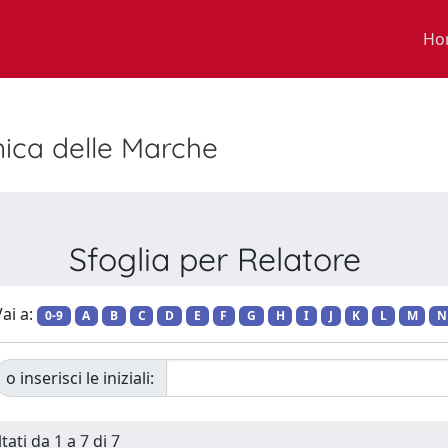
Ho
nica delle Marche
Sfoglia per Relatore
ai a:
0-9
A
B
C
D
E
F
G
H
I
J
K
L
M
N
o inserisci le iniziali:
tati da 1 a 7 di 7