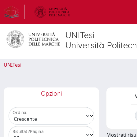
UNITesi
Università Politec
UNITesi
Opzioni
V
Ordina:
Risultati/Pagina
Mostrati risul