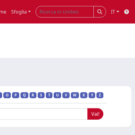
me
Sfoglia
IT
O
P
Q
R
S
T
U
V
W
X
Y
Z