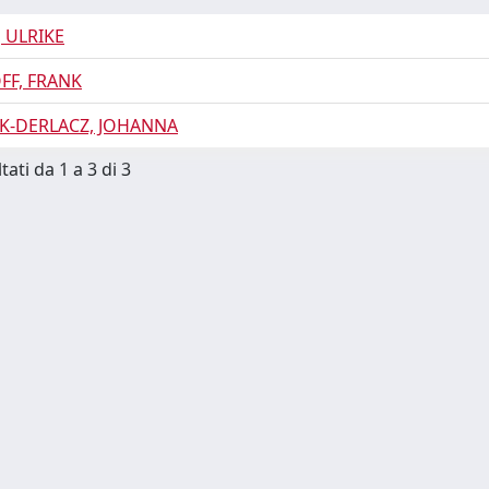
 ULRIKE
FF, FRANK
K-DERLACZ, JOHANNA
tati da 1 a 3 di 3