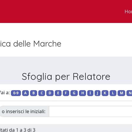
Ho
nica delle Marche
Sfoglia per Relatore
ai a:
0-9
A
B
C
D
E
F
G
H
I
J
K
L
M
N
o inserisci le iniziali:
tati da 1 a 3 di 3