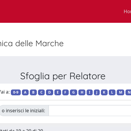
Ho
nica delle Marche
Sfoglia per Relatore
ai a:
0-9
A
B
C
D
E
F
G
H
I
J
K
L
M
N
o inserisci le iniziali: