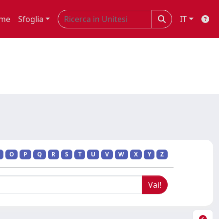
me
Sfoglia
IT
O
P
Q
R
S
T
U
V
W
X
Y
Z