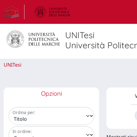
UNITesi
Università Politec
UNITesi
Opzioni
V
Ordina per:
In ordine: