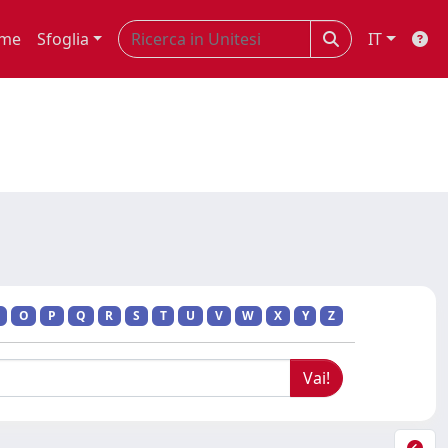
me
Sfoglia
IT
O
P
Q
R
S
T
U
V
W
X
Y
Z