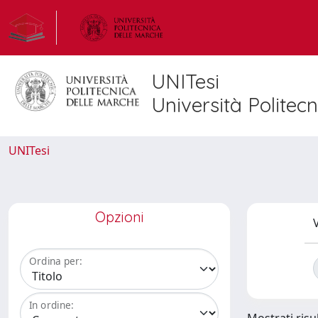
UNITesi
Università Politec
UNITesi
Opzioni
V
Ordina per:
In ordine: