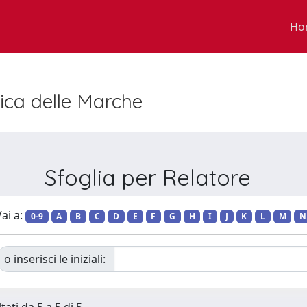
Ho
nica delle Marche
Sfoglia per Relatore
ai a:
0-9
A
B
C
D
E
F
G
H
I
J
K
L
M
N
o inserisci le iniziali: