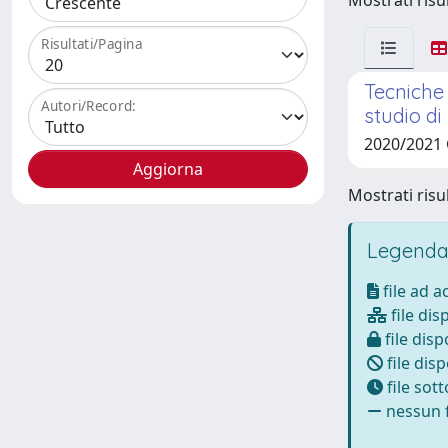
Mostrati risul
Risultati/Pagina
Tecniche 
Autori/Record:
studio di
2020/2021 
Mostrati risul
Legenda
file ad 
file dis
file disp
file disp
file sot
nessun f