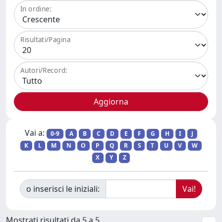
In ordine:
Risultati/Pagina
Autori/Record:
Vai a:
0-9
A
B
C
D
E
F
G
H
I
J
K
L
M
N
O
P
Q
R
S
T
U
V
W
X
Y
Z
o inserisci le iniziali:
Mostrati risultati da 5 a 5