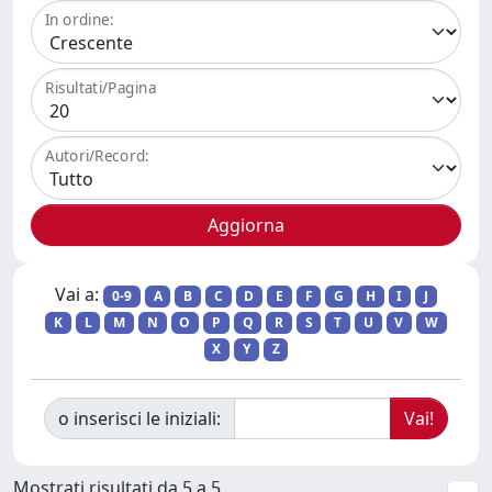
In ordine:
Risultati/Pagina
Autori/Record:
Vai a:
0-9
A
B
C
D
E
F
G
H
I
J
K
L
M
N
O
P
Q
R
S
T
U
V
W
X
Y
Z
o inserisci le iniziali:
Mostrati risultati da 5 a 5