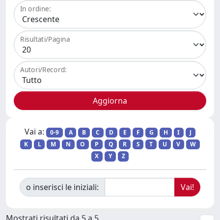
In ordine:
Risultati/Pagina
Autori/Record:
Vai a:
0-9
A
B
C
D
E
F
G
H
I
J
K
L
M
N
O
P
Q
R
S
T
U
V
W
X
Y
Z
o inserisci le iniziali:
Mostrati risultati da 5 a 5