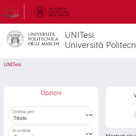
UNITesi
Università Politec
UNITesi
Opzioni
V
Ordina per:
In ordine: