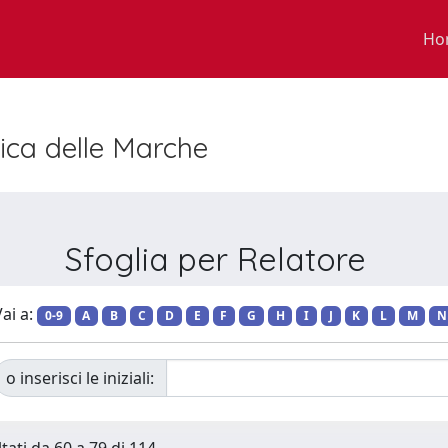
Ho
nica delle Marche
Sfoglia per Relatore
ai a:
0-9
A
B
C
D
E
F
G
H
I
J
K
L
M
N
o inserisci le iniziali: