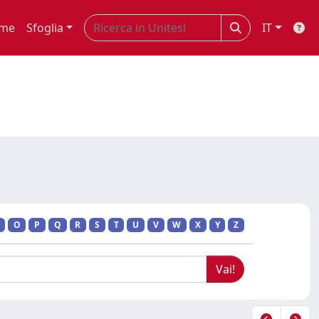
me
Sfoglia
IT
O
P
Q
R
S
T
U
V
W
X
Y
Z