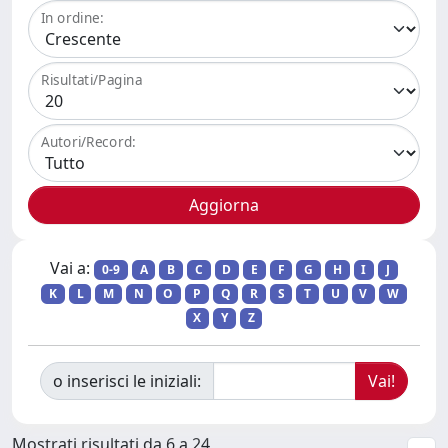
In ordine:
Risultati/Pagina
Autori/Record:
Vai a:
0-9
A
B
C
D
E
F
G
H
I
J
K
L
M
N
O
P
Q
R
S
T
U
V
W
X
Y
Z
o inserisci le iniziali:
Mostrati risultati da 6 a 24