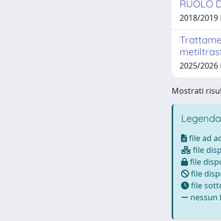
RUOLO D
2018/2019
Trattamen
metiltras
2025/2026
Mostrati risul
Legenda
file ad 
file dis
file disp
file disp
file sot
nessun f