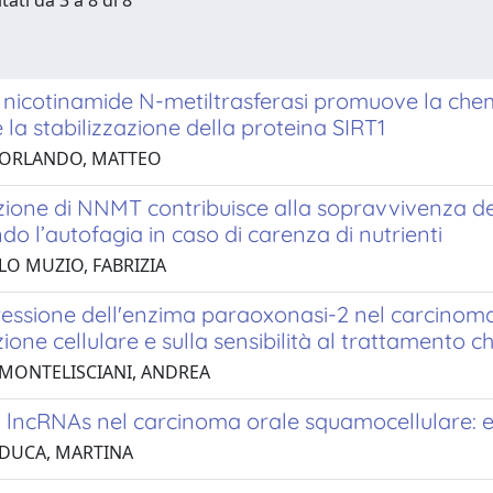
tati da 3 a 8 di 8
 nicotinamide N-metiltrasferasi promuove la ch
la stabilizzazione della proteina SIRT1
 ORLANDO, MATTEO
zione di NNMT contribuisce alla sopravvivenza de
do l’autofagia in caso di carenza di nutrienti
LO MUZIO, FABRIZIA
essione dell'enzima paraoxonasi-2 nel carcinoma 
zione cellulare e sulla sensibilità al trattamento 
 MONTELISCIANI, ANDREA
 lncRNAs nel carcinoma orale squamocellulare: eff
 DUCA, MARTINA