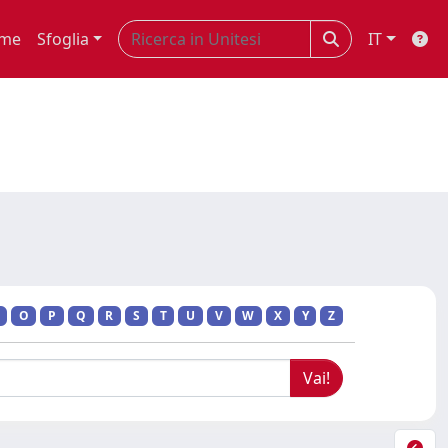
me
Sfoglia
IT
O
P
Q
R
S
T
U
V
W
X
Y
Z