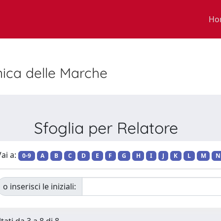
Ho
nica delle Marche
Sfoglia per Relatore
ai a:
0-9
A
B
C
D
E
F
G
H
I
J
K
L
M
N
o inserisci le iniziali: