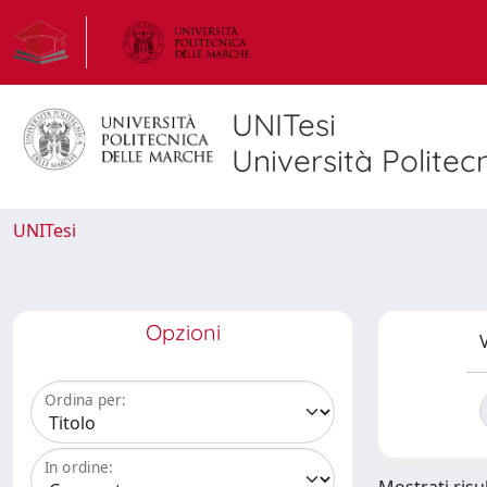
UNITesi
Università Politec
UNITesi
Opzioni
V
Ordina per:
In ordine: