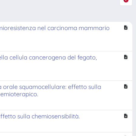
emioresistenza nel carcinoma mammario
lla cellula cancerogena del fegato,
orale squamocellulare: effetto sulla
chemioterapico.
etto sulla chemiosensibilità.