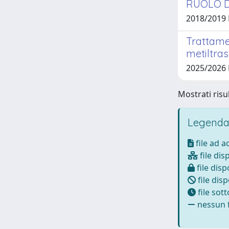
RUOLO D
2018/2019
Trattamen
metiltras
2025/2026
Mostrati risul
Legenda
file ad 
file dis
file disp
file disp
file sot
nessun f