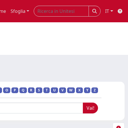
me
Sfoglia
IT
O
P
Q
R
S
T
U
V
W
X
Y
Z