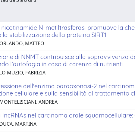
tati da 3 a 8 di 8
 nicotinamide N-metiltrasferasi promuove la c
la stabilizzazione della proteina SIRT1
 ORLANDO, MATTEO
zione di NNMT contribuisce alla sopravvivenza de
do l’autofagia in caso di carenza di nutrienti
LO MUZIO, FABRIZIA
essione dell'enzima paraoxonasi-2 nel carcinoma
zione cellulare e sulla sensibilità al trattamento 
 MONTELISCIANI, ANDREA
 lncRNAs nel carcinoma orale squamocellulare: ef
 DUCA, MARTINA