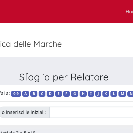
Ho
nica delle Marche
Sfoglia per Relatore
ai a:
0-9
A
B
C
D
E
F
G
H
I
J
K
L
M
N
o inserisci le iniziali: