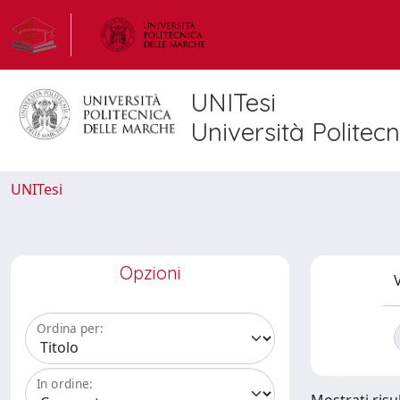
UNITesi
Università Politec
UNITesi
Opzioni
V
Ordina per:
In ordine: