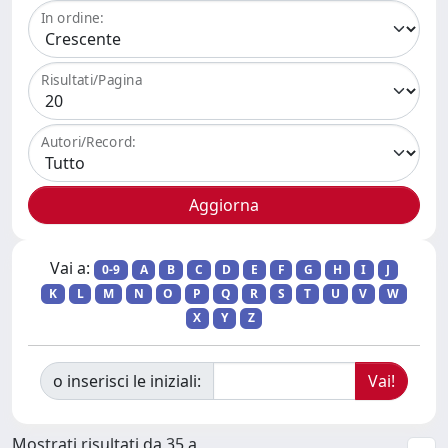
In ordine:
Risultati/Pagina
Autori/Record:
Vai a:
0-9
A
B
C
D
E
F
G
H
I
J
K
L
M
N
O
P
Q
R
S
T
U
V
W
X
Y
Z
o inserisci le iniziali:
Mostrati risultati da 35 a