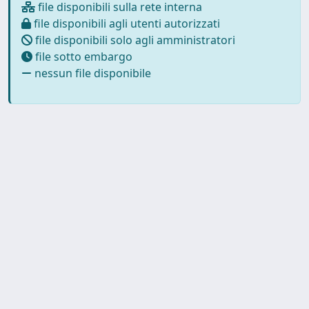
file disponibili sulla rete interna
file disponibili agli utenti autorizzati
file disponibili solo agli amministratori
file sotto embargo
nessun file disponibile
Powered by UNITESI
-
about
UNITESI
-
Utilizzo dei cookie
-
Copyright © 2026
Privacy
-
Area riservata