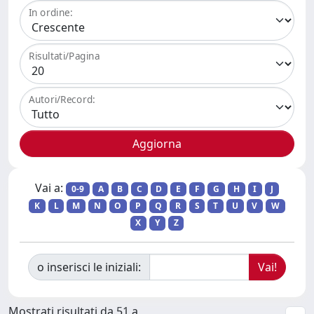
In ordine:
Risultati/Pagina
Autori/Record:
Vai a:
0-9
A
B
C
D
E
F
G
H
I
J
K
L
M
N
O
P
Q
R
S
T
U
V
W
X
Y
Z
o inserisci le iniziali:
Mostrati risultati da 51 a