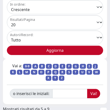
In ordine:
Risultati/Pagina
Autori/Record:
Vai a:
0-9
A
B
C
D
E
F
G
H
I
J
K
L
M
N
O
P
Q
R
S
T
U
V
W
X
Y
Z
o inserisci le iniziali:
Mostrati risultati da 5 a 9