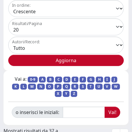
In ordine:
Risultati/Pagina
Autori/Record:
Vai a:
0-9
A
B
C
D
E
F
G
H
I
J
K
L
M
N
O
P
Q
R
S
T
U
V
W
X
Y
Z
o inserisci le iniziali:
Mostrati risultati da 37 a