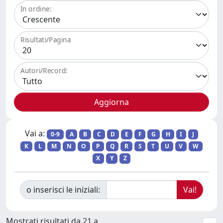
In ordine:
Risultati/Pagina
Autori/Record:
Vai a:
0-9
A
B
C
D
E
F
G
H
I
J
K
L
M
N
O
P
Q
R
S
T
U
V
W
X
Y
Z
o inserisci le iniziali:
Mostrati risultati da 21 a