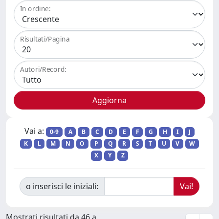
In ordine:
Risultati/Pagina
Autori/Record:
Vai a:
0-9
A
B
C
D
E
F
G
H
I
J
K
L
M
N
O
P
Q
R
S
T
U
V
W
X
Y
Z
o inserisci le iniziali:
Mostrati risultati da 46 a