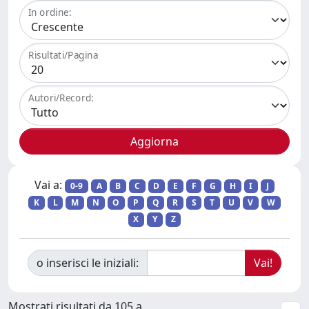
In ordine:
Risultati/Pagina
Autori/Record:
Vai a:
0-9
A
B
C
D
E
F
G
H
I
J
K
L
M
N
O
P
Q
R
S
T
U
V
W
X
Y
Z
o inserisci le iniziali:
Mostrati risultati da 105 a