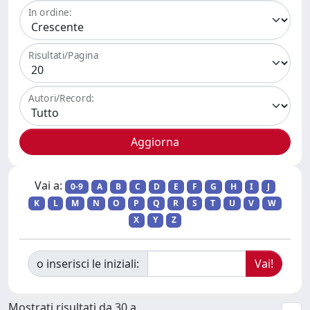
In ordine:
Risultati/Pagina
Autori/Record:
Vai a:
0-9
A
B
C
D
E
F
G
H
I
J
K
L
M
N
O
P
Q
R
S
T
U
V
W
X
Y
Z
o inserisci le iniziali:
Mostrati risultati da 30 a