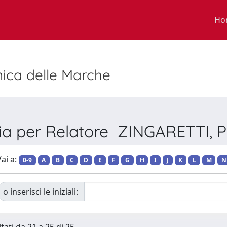
Ho
nica delle Marche
lia per Relatore ZINGARETTI, 
ai a:
0-9
A
B
C
D
E
F
G
H
I
J
K
L
M
N
o inserisci le iniziali: