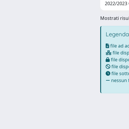
2022/2023
Mostrati risul
Legenda
file ad 
file dis
file disp
file disp
file sot
nessun f