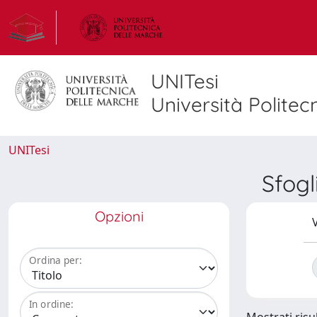
UNITesi
Università Politec
UNITesi
Sfog
Opzioni
V
Ordina per:
In ordine: