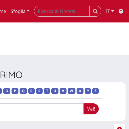
me
Sfoglia
IT
PRIMO
O
P
Q
R
S
T
U
V
W
X
Y
Z