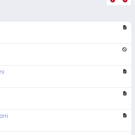
ni
roni