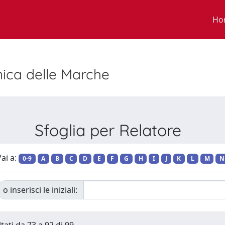
Ho
nica delle Marche
Sfoglia per Relatore
ai a:
0-9
A
B
C
D
E
F
G
H
I
J
K
L
M
N
o inserisci le iniziali: