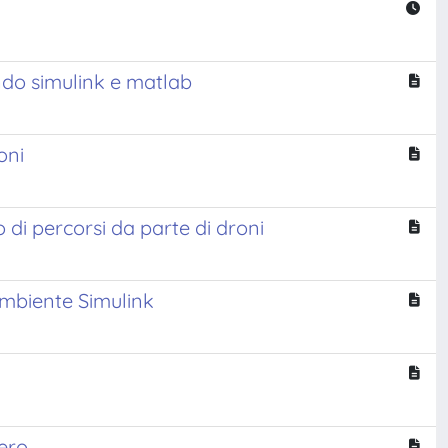
ando simulink e matlab
oni
o di percorsi da parte di droni
 ambiente Simulink
tero