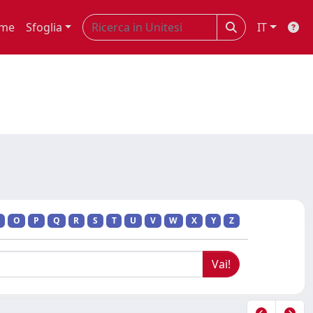
me
Sfoglia
IT
O
P
Q
R
S
T
U
V
W
X
Y
Z