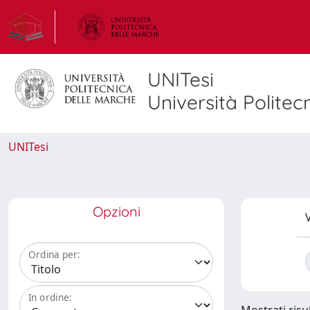
UNITesi
Università Politec
UNITesi
Opzioni
V
Ordina per:
In ordine: